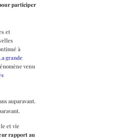
 pour participer
es et
velles
ontinué à
La grande
phénomène venu
és
ans auparavant.
paravant.
le et vie
eur rapport au