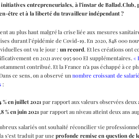
 initiatives entrepreneuriales, à l’instar de Ballad.Club,
en-être et à la liberté du travailleur indépendant ?
ient au plus haut malgré la crise liée aux mesures sanitair
ses durant l’épidémie de Covid-19. En 2020, 848 000 nou
viduelles ont vu le jour :
un record
. Et les créations ont c
ificativement en 2021 avec 995 900 EI supplémentaires.
« 
notamment contribué. Et la France n’a pas échappé à ce 
 Dans ce sens, on a observé un
nombre croissant de salari
s
:
4 % en juillet 2021
par rapport aux valeurs observées deux 
,8 % en juin 2021
par rapport au niveau atteint deux ans au
breux salariés ont souhaité réconcilier vie professionnel
a s’est traduit par une
profonde remise en question de l