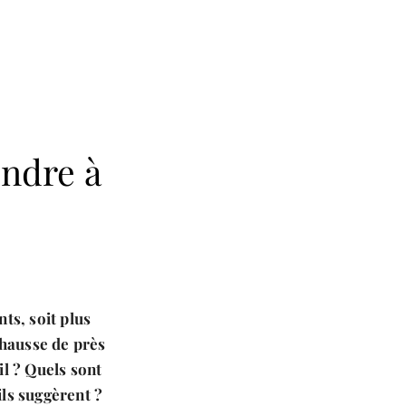
endre à
ts, soit plus
 hausse de près
il ? Quels sont
ils suggèrent ?