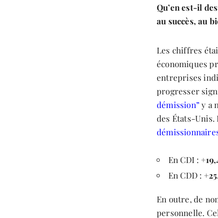
Qu’en est-il des
au succès, au bi
Les chiffres éta
économiques pri
entreprises indi
progresser sign
démission”
y a 
des États-Unis.
démissionnaire
En CDI : +
19,
En CDD : +
25
En outre, de nom
personnelle. Cel