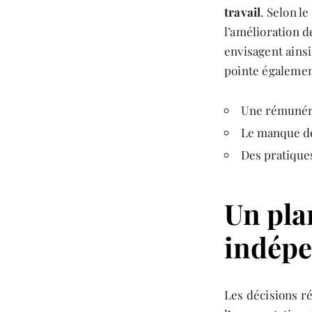
travail
. Selon le
l’amélioration d
envisagent ains
pointe égalemen
Une rémunéra
Le manque de
Des pratiques
Un pla
indép
Les décisions r