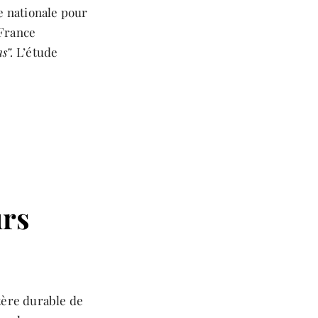
e nationale pour
 France
ns”.
L’étude
urs
tère durable de