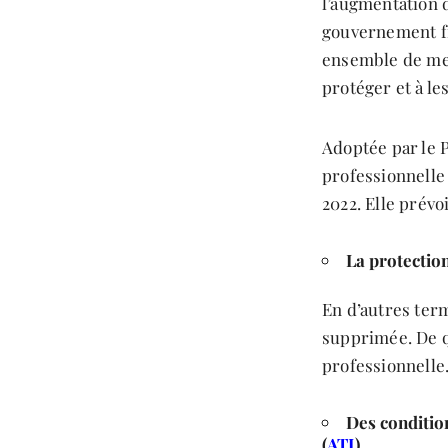
l’augmentation 
gouvernement fr
ensemble de mesu
protéger et à l
Adoptée par le P
professionnelle 
2022. Elle prév
La protection
En d’autres term
supprimée. De qu
professionnelle
Des condition
(
ATI
).