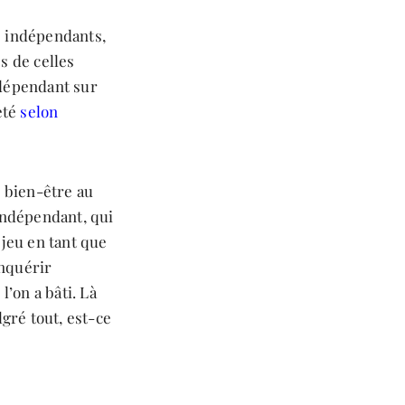
rs indépendants,
s de celles
indépendant sur
eté
selon
e bien-être au
indépendant, qui
 jeu en tant que
onquérir
’on a bâti. Là
gré tout, est-ce