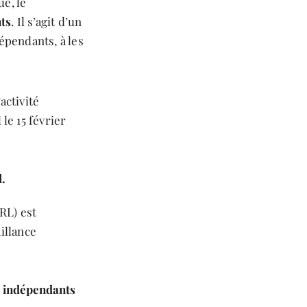
e, le
ts
. Il s’agit d’un
épendants, à les
activité
le 15 février
l.
RL) est
illance
rs indépendants