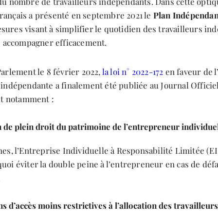
du nombre de travailleurs indépendants. Dans cette optiqu
ançais a présenté en septembre 2021 le
Plan Indépendan
res visant à simplifier le quotidien des travailleurs ind
es accompagner efficacement.
arlement le 8 février 2022,
la loi n° 2022-172
en faveur de l’
indépendante a finalement été publiée au Journal Officiel 
oit notamment :
 de plein droit du patrimoine de l’entrepreneur individue
es, l’Entreprise Individuelle à Responsabilité Limitée (EI
oi éviter la double peine à l’entrepreneur en cas de défa
.
s d’accès moins restrictives à l’allocation des travailleu