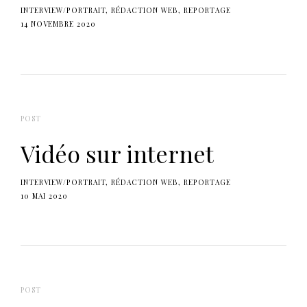
e
r
INTERVIEW/PORTRAIT
RÉDACTION WEB
REPORTAGE
c
14 NOVEMBRE 2020
l
h
e
d
r
s
c
h
e
POST
Vidéo sur internet
INTERVIEW/PORTRAIT
RÉDACTION WEB
REPORTAGE
10 MAI 2020
POST