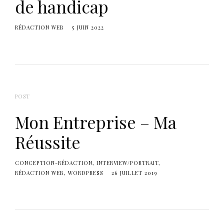
de handicap
e
r
c
l
h
RÉDACTION WEB
5 JUIN 2022
e
d
r
s
c
h
e
POST
Mon Entreprise – Ma
Réussite
CONCEPTION-RÉDACTION
INTERVIEW/PORTRAIT
RÉDACTION WEB
WORDPRESS
26 JUILLET 2019