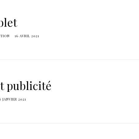
blet
TION
16 AVRIL 2021
t publicité
8 JANVIER 2021