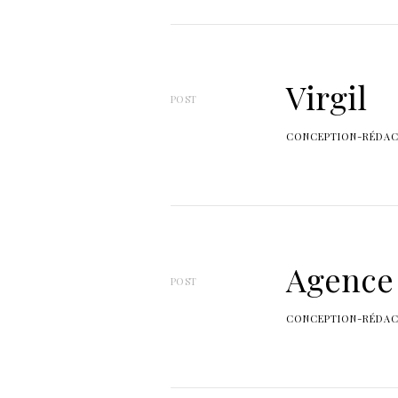
W
o
r
Virgil
l
POST
d
CONCEPTION-RÉDAC
s
Agence 
POST
CONCEPTION-RÉDAC