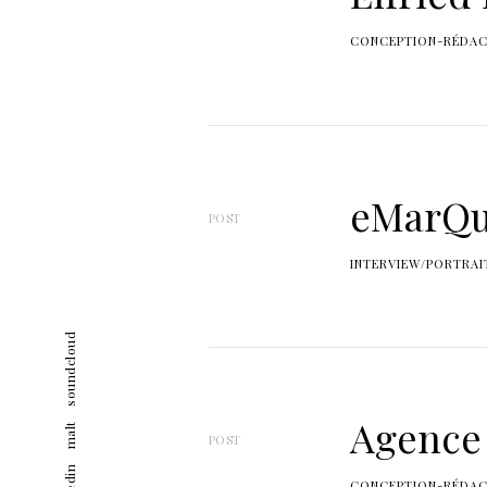
CONCEPTION-RÉDAC
eMarQu
POST
INTERVIEW/PORTRAI
soundcloud
Agence
malt
POST
CONCEPTION-RÉDAC