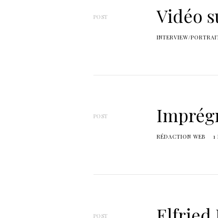
Vidéo s
POST
INTERVIEW/PORTRAI
Imprégn
POST
RÉDACTION WEB
1
Elfried
POST