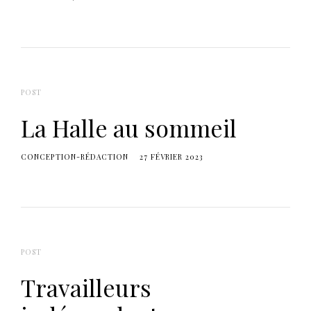
e
r
c
l
h
e
d
r
s
c
h
POST
e
La Halle au sommeil
CONCEPTION-RÉDACTION
27 FÉVRIER 2023
POST
Travailleurs