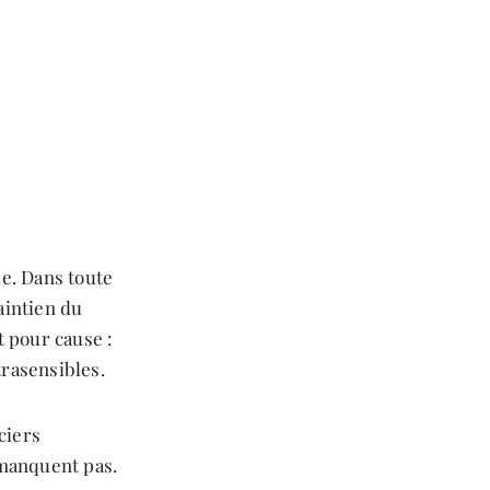
ue. Dans toute
aintien du
t pour cause :
trasensibles.
ciers
 manquent pas.