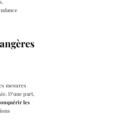
s,
pendance
rangères
des mesures
sie. D’une part,
conquérir les
tions