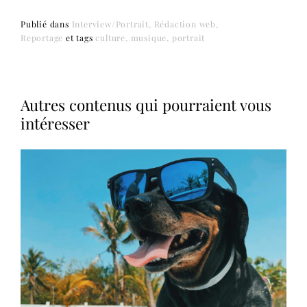
Publié dans
Interview/Portrait
Rédaction web
Reportage
et
tags
culture
musique
portrait
Autres contenus qui pourraient vous
intéresser