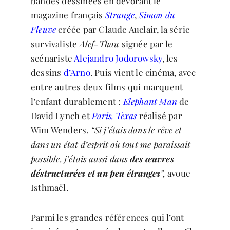
bandes dessinées en dévorant le
magazine français
Strange
,
Simon du
Fleuve
créée par Claude Auclair, la série
survivaliste
Alef-Thau
signée par le
scénariste
Alejandro Jodorowsky
, les
dessins
d’Arno
. Puis vient le cinéma, avec
entre autres deux films qui marquent
l’enfant durablement :
Elephant Man
de
David Lynch et
Paris, Texas
réalisé par
Wim Wenders.
“Si j’étais dans le rêve et
dans un état d’esprit où tout me paraissait
possible, j’étais aussi dans
des œuvres
déstructurées et un peu étranges
”,
avoue
Isthmaël.
Parmi les grandes références qui l’ont