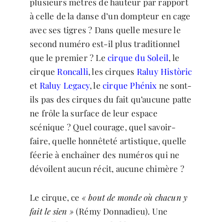
plusieurs mètres de hauteur par rapport
à celle de la danse d’un dompteur en cage
avec ses tigres ? Dans quelle mesure le
second numéro est-il plus traditionnel
que le premier ? Le
cirque du Soleil
, le
cirque
Roncalli
, les cirques
Raluy Històric
et
Raluy Legacy
, le
cirque Phénix
ne sont-
ils pas des cirques du fait qu’aucune patte
ne frôle la surface de leur espace
scénique ? Quel courage, quel savoir-
faire, quelle honnêteté artistique, quelle
féerie à enchaîner des numéros qui ne
dévoilent aucun récit, aucune chimère ?
Le cirque, ce
« bout de monde où chacun y
fait le sien »
(Rémy Donnadieu). Une