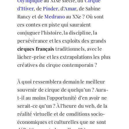
Olympique
au XIXe siècle, du
Cirque
d’Hiver
, de
Pinder
, d’
Amar
, de Sabine
Rancy et de
Medrano
au XXe ? Où sont
ces contes en piste qui sauraient
conjuguer l’histoire, la discipline, la
persévérance et les exploits des grands
cirques français
traditionnels, avec le
lâcher-prise et les extrapolations les plus
créatives du cirque contemporain ?
À quoi ressemblera demain le meilleur
souvenir de cirque de quelqu’un ? Aura-
t-il au moins l’opportunité d’en avoir ne
serait-ce qu’un ? À l’heure du web, de la
réalité virtuelle et de conditions socio-
économiques et culturelles que ne sont